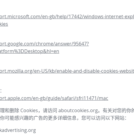
ort.microsoft.com/en-gb/help/17442/windows-internet-expl
kies
port.google.com/chrome/answer/95647?
latform%3DDesktop&hl=en
ort.mozilla.org/en-US/kb/enable-and-disable-cookies-websit
器：
ort.apple.com/en-gb/guide/safari/sfri11471/mac
和删除 Cookies，请访问 aboutcookies.org。有关对您
你可能感兴趣的广告的更多详细信息，您可以访问以下网站：
advertising.org